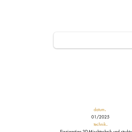
.
datum
01/2025
.
technik
Einzigartige 3D-Mischtechnik und struktu