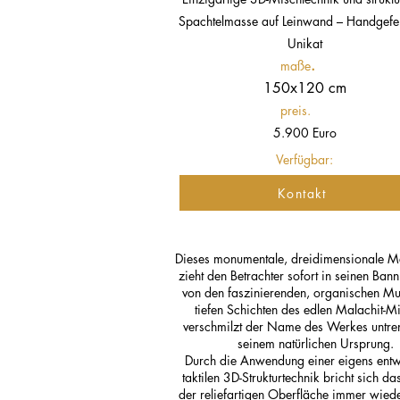
Spachtelmasse auf Leinwand – Handgefer
Unikat
.
maße
150x120 cm
preis.
5.900 Euro
Verfügbar:
Kontakt
Dieses monumentale, dreidimensionale M
zieht den Betrachter sofort in seinen Bann.
von den faszinierenden, organischen Mu
tiefen Schichten des edlen Malachit-Mi
verschmilzt der Name des Werkes untre
seinem natürlichen Ursprung.
Durch die Anwendung einer eigens entw
taktilen 3D-Strukturtechnik bricht sich das
der reliefartigen Oberfläche immer wied