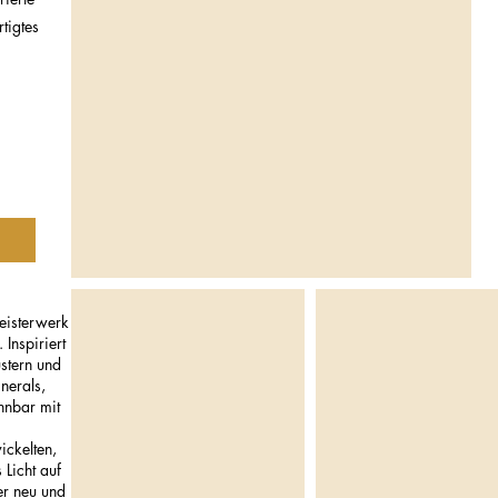
tigtes
eisterwerk
 Inspiriert
stern und
nerals,
nnbar mit
ickelten,
 Licht auf
er neu und